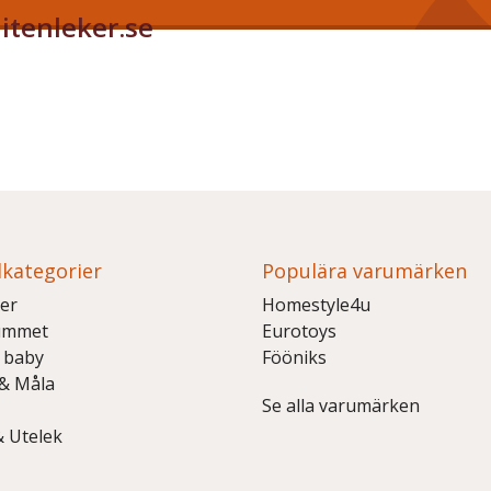
itenleker.se
kategorier
Populära varumärken
er
Homestyle4u
ummet
Eurotoys
 baby
Fööniks
 & Måla
Se alla varumärken
& Utelek