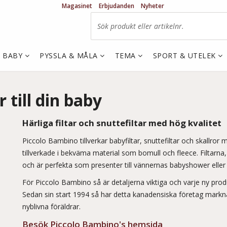
Magasinet
Erbjudanden
Nyheter
& BABY
PYSSLA & MÅLA
TEMA
SPORT & UTELEK
 till din baby
Härliga filtar och snuttefiltar med hög kvalitet
Piccolo Bambino tillverkar babyfiltar, snuttefiltar och skallror
tillverkade i bekväma material som bomull och fleece. Filtarna
och är perfekta som presenter till vännernas babyshower elle
För Piccolo Bambino så är detaljerna viktiga och varje ny produk
Sedan sin start 1994 så har detta kanadensiska företag marknad
nyblivna föräldrar.
Besök Piccolo Bambino's hemsida