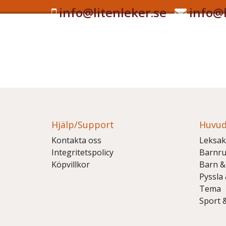
info@litenleker.se
info@l
Hjälp/Support
Huvud
Kontakta oss
Leksak
Integritetspolicy
Barnr
Köpvillkor
Barn &
Pyssla
Tema
Sport 