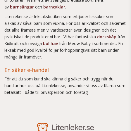
till tonåren. Vi har ett av Sveriges bredaste sortiment
av
barnsängar
och
barncyklar
.
Litenleker.se är leksaksbutiken som erbjuder leksaker som
älskas av såväl barn som vuxna. För oss är kvalitet och säkerhet
det allra främsta men vi värdesätter även designen och det
praktiska i de produkter vi har. Vi har fantastiska
dockskåp
från
Kidkraft och mysiga
bollhav
från Meow Baby i sortimentet. En
leksak med god kvalité följer förhoppningsvis ditt barn under
många år framöver.
En säker e-handel
För att du som kund ska känna dig säker och trygg när du
handlar hos oss på Litenleker.se, använder vi oss av Klarna som
betalsätt - både till privatperson och företag!