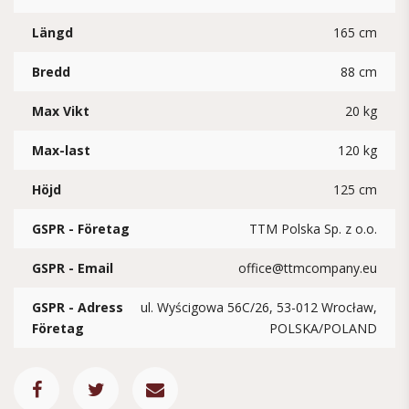
Längd
165 cm
Bredd
88 cm
Max Vikt
20 kg
Max-last
120 kg
Höjd
125 cm
GSPR - Företag
TTM Polska Sp. z o.o.
GSPR - Email
office@ttmcompany.eu
GSPR - Adress
ul. Wyścigowa 56C/26, 53-012 Wrocław,
Företag
POLSKA/POLAND