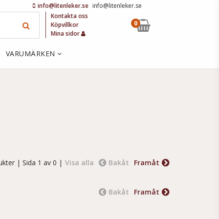
info@litenleker.se
info@litenleker.se
Kontakta oss
0
Köpvillkor
Mina sidor
VARUMÄRKEN
ukter
| Sida 1 av 0 |
Visa alla
Bakåt
Framåt
Bakåt
Framåt