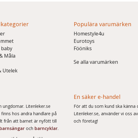
kategorier
Populära varumärken
er
Homestyle4u
ummet
Eurotoys
 baby
Fööniks
 & Måla
Se alla varumärken
& Utelek
En säker e-handel
och ungdomar. Litenleker.se
För att du som kund ska känna d
e finns hos andra handlare på
Litenleker.se, använder vi oss av
 från att barnet är nyfött till
och företag!
barnsängar
och
barncyklar
.