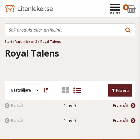
0
MENY
Start
Varumärken 3
Royal Talens
Royal Talens
Bästsäljare
Filtrera
Bakåt
1 av 0
Framåt
Bakåt
1 av 0
Framåt