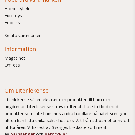
Homestyle4u
Eurotoys
Fööniks
Se alla varumärken
Information
Magasinet
Om oss
Om Litenleker.se
Litenleker.se säljer leksaker och produkter till barn och
ungdomar. Litenleker.se strävar efter att ha ett utbud med
produkter som inte finns hos andra handlare på nätet som gör
att du kan hitta unika saker hos oss. Allt från att barnet är nyfött
till tonåren. Vi har ett av Sveriges bredaste sortiment
av
barnsängar
och
barncyklar
.