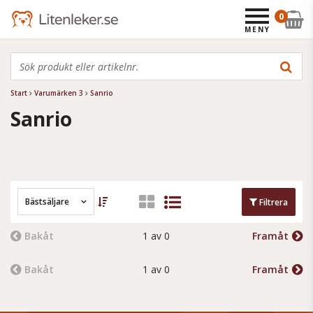
0
MENY
Start
Varumärken 3
Sanrio
Sanrio
Bästsäljare
Filtrera
Bakåt
1 av 0
Framåt
Bakåt
1 av 0
Framåt