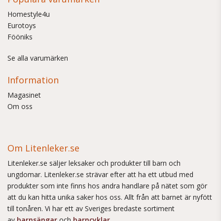
Homestyle4u
Eurotoys
Fööniks
Se alla varumärken
Information
Magasinet
Om oss
Om Litenleker.se
Litenleker.se säljer leksaker och produkter till barn och
ungdomar. Litenleker.se strävar efter att ha ett utbud med
produkter som inte finns hos andra handlare på nätet som gör
att du kan hitta unika saker hos oss. Allt från att barnet är nyfött
till tonåren. Vi har ett av Sveriges bredaste sortiment
av
barnsängar
och
barncyklar
.