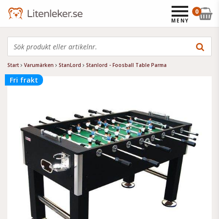
0
MENY
Start
Varumärken
StanLord
Stanlord - Foosball Table Parma
Fri frakt