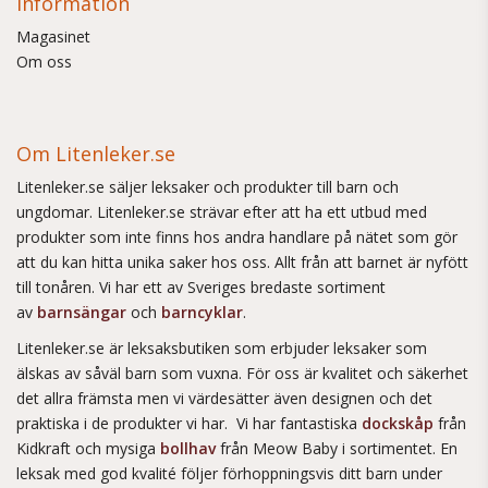
Information
Magasinet
Om oss
Om Litenleker.se
Litenleker.se säljer leksaker och produkter till barn och
ungdomar. Litenleker.se strävar efter att ha ett utbud med
produkter som inte finns hos andra handlare på nätet som gör
att du kan hitta unika saker hos oss. Allt från att barnet är nyfött
till tonåren. Vi har ett av Sveriges bredaste sortiment
av
barnsängar
och
barncyklar
.
Litenleker.se är leksaksbutiken som erbjuder leksaker som
älskas av såväl barn som vuxna. För oss är kvalitet och säkerhet
det allra främsta men vi värdesätter även designen och det
praktiska i de produkter vi har. Vi har fantastiska
dockskåp
från
Kidkraft och mysiga
bollhav
från Meow Baby i sortimentet. En
leksak med god kvalité följer förhoppningsvis ditt barn under