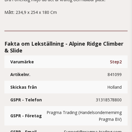
Mått: 234,9 x 254 x 180 Cm
Fakta om Lekställning - Alpine Ridge Climber
& Slide
Varumärke
Step2
Artikelnr.
841099
Skickas från
Holland
GSPR - Telefon
31318578800
Pragma Trading (Handelsondernemimg
GSPR - Företag
Pragma BV)
GSPR - Email
Support@pragma-trading.com