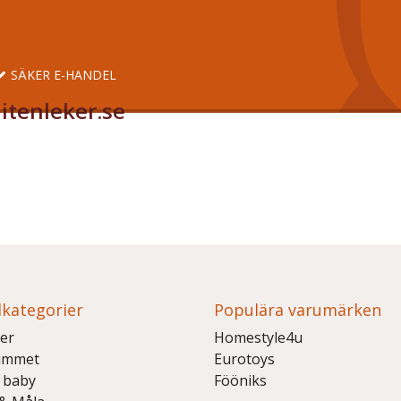
SÄKER E-HANDEL
itenleker.se
kategorier
Populära varumärken
er
Homestyle4u
ummet
Eurotoys
 baby
Fööniks