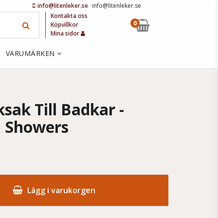
info@litenleker.se
info@litenleker.se
Kontakta oss
0
Köpvillkor
Mina sidor
VARUMÄRKEN
ksak Till Badkar -
n Showers
Lägg i varukorgen