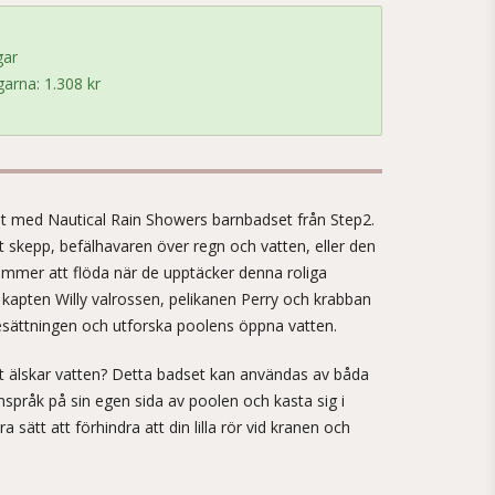
gar
arna: 1.308 kr
!
et med Nautical Rain Showers barnbadset från Step2.
tt skepp, befälhavaren över regn och vatten, eller den
ommer att flöda när de upptäcker denna roliga
 kapten Willy valrossen, pelikanen Perry och krabban
besättningen och utforska poolens öppna vatten.
 älskar vatten? Detta badset kan användas av båda
nspråk på sin egen sida av poolen och kasta sig i
 sätt att förhindra att din lilla rör vid kranen och