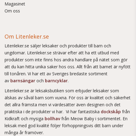
Magasinet
Om oss
Om Litenleker.se
Litenleker.se säljer leksaker och produkter till barn och
ungdomar. Litenleker.se strävar efter att ha ett utbud med
produkter som inte finns hos andra handlare på nätet som gör
att du kan hitta unika saker hos oss. Allt från att barnet är nyfött
till tonåren. Vi har ett av Sveriges bredaste sortiment
av
barnsängar
och
barncyklar
.
Litenleker.se är leksaksbutiken som erbjuder leksaker som
älskas av såväl barn som vuxna. För oss är kvalitet och säkerhet
det allra främsta men vi värdesätter även designen och det
praktiska i de produkter vi har. Vi har fantastiska
dockskåp
från
Kidkraft och mysiga
bollhav
från Meow Baby i sortimentet. En
leksak med god kvalité följer förhoppningsvis ditt barn under
många år framöver.