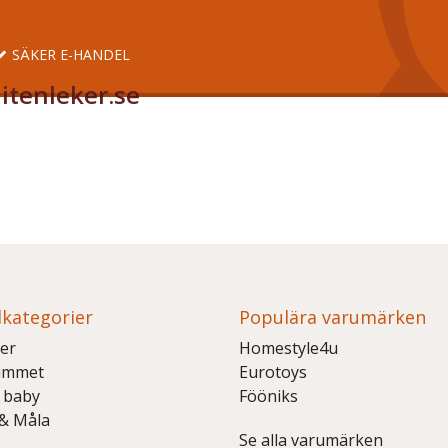
SÄKER E-HANDEL
itenleker.se
kategorier
Populära varumärken
er
Homestyle4u
ummet
Eurotoys
 baby
Fööniks
 & Måla
Se alla varumärken