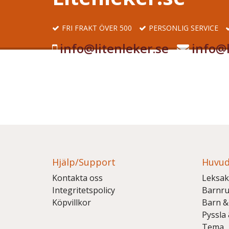
FRI FRAKT ÖVER 500
PERSONLIG SERVICE
info@litenleker.se
info@l
Hjälp/Support
Huvud
Kontakta oss
Leksak
Integritetspolicy
Barnr
Köpvillkor
Barn &
Pyssla
Tema