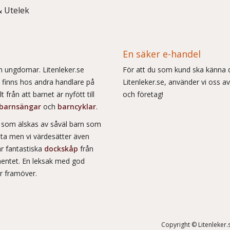
& Utelek
En säker e-handel
och ungdomar. Litenleker.se
För att du som kund ska känna d
e finns hos andra handlare på
Litenleker.se, använder vi oss av
 från att barnet är nyfött till
och företag!
barnsängar
och
barncyklar
.
r som älskas av såväl barn som
msta men vi värdesätter även
ar fantastiska
dockskåp
från
entet. En leksak med god
år framöver.
Copyright © Litenleker