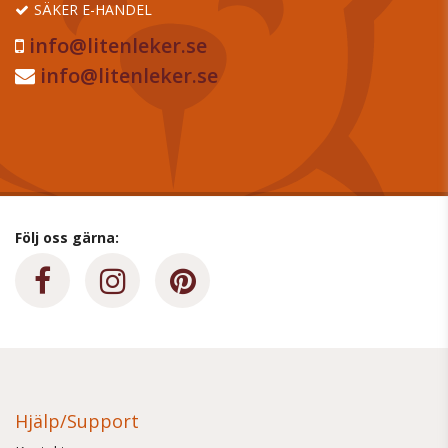
SÄKER E-HANDEL
info@litenleker.se
info@litenleker.se
Följ oss gärna:
Hjälp/Support