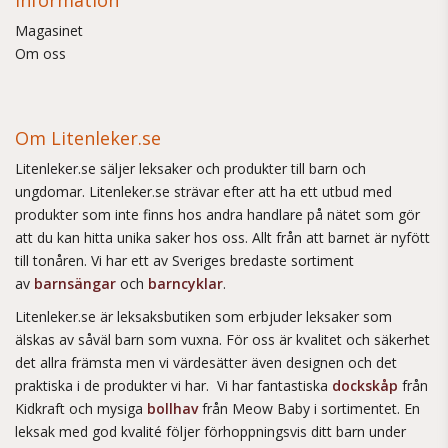
Information
Magasinet
Om oss
Om Litenleker.se
Litenleker.se säljer leksaker och produkter till barn och
ungdomar. Litenleker.se strävar efter att ha ett utbud med
produkter som inte finns hos andra handlare på nätet som gör
att du kan hitta unika saker hos oss. Allt från att barnet är nyfött
till tonåren. Vi har ett av Sveriges bredaste sortiment
av
barnsängar
och
barncyklar
.
Litenleker.se är leksaksbutiken som erbjuder leksaker som
älskas av såväl barn som vuxna. För oss är kvalitet och säkerhet
det allra främsta men vi värdesätter även designen och det
praktiska i de produkter vi har. Vi har fantastiska
dockskåp
från
Kidkraft och mysiga
bollhav
från Meow Baby i sortimentet. En
leksak med god kvalité följer förhoppningsvis ditt barn under