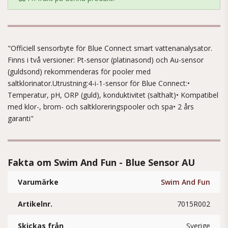
"Officiell sensorbyte för Blue Connect smart vattenanalysator.
Finns i två versioner: Pt-sensor (platinasond) och Au-sensor
(guldsond) rekommenderas för pooler med
saltklorinator.Utrustning:4-i-1-sensor för Blue Connect:•
Temperatur, pH, ORP (guld), konduktivitet (salthalt)• Kompatibel
med klor-, brom- och saltkloreringspooler och spa• 2 års
garanti"
Fakta om Swim And Fun - Blue Sensor AU
Varumärke
Swim And Fun
Artikelnr.
7015R002
Skickas från
Sverige