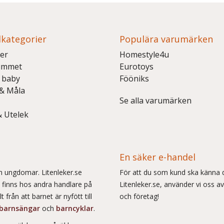
kategorier
Populära varumärken
er
Homestyle4u
ummet
Eurotoys
 baby
Fööniks
 & Måla
Se alla varumärken
& Utelek
En säker e-handel
och ungdomar. Litenleker.se
För att du som kund ska känna d
e finns hos andra handlare på
Litenleker.se, använder vi oss av
 från att barnet är nyfött till
och företag!
barnsängar
och
barncyklar
.