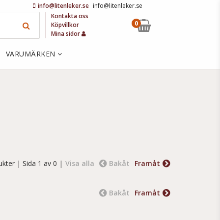
info@litenleker.se
info@litenleker.se
Kontakta oss
0
Köpvillkor
Mina sidor
VARUMÄRKEN
ukter
| Sida 1 av 0 |
Visa alla
Bakåt
Framåt
Bakåt
Framåt