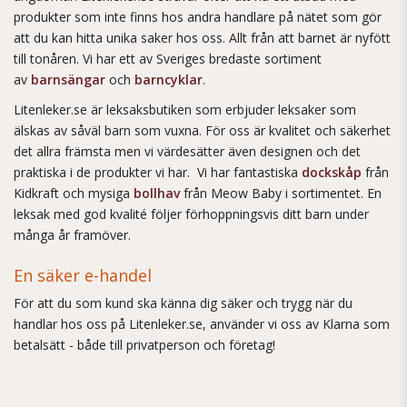
produkter som inte finns hos andra handlare på nätet som gör
att du kan hitta unika saker hos oss. Allt från att barnet är nyfött
till tonåren. Vi har ett av Sveriges bredaste sortiment
av
barnsängar
och
barncyklar
.
Litenleker.se är leksaksbutiken som erbjuder leksaker som
älskas av såväl barn som vuxna. För oss är kvalitet och säkerhet
det allra främsta men vi värdesätter även designen och det
praktiska i de produkter vi har. Vi har fantastiska
dockskåp
från
Kidkraft och mysiga
bollhav
från Meow Baby i sortimentet. En
leksak med god kvalité följer förhoppningsvis ditt barn under
många år framöver.
En säker e-handel
För att du som kund ska känna dig säker och trygg när du
handlar hos oss på Litenleker.se, använder vi oss av Klarna som
betalsätt - både till privatperson och företag!