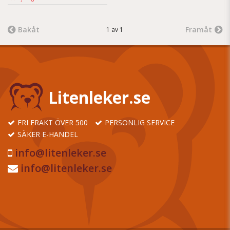
Bakåt
Framåt
1 av 1
Litenleker.se
FRI FRAKT ÖVER 500
PERSONLIG SERVICE
SÄKER E-HANDEL
info@litenleker.se
info@litenleker.se