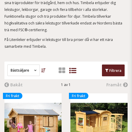
sina träprodukter för trädgård, hem och hus. Timbela erbjuder dig
lekstugor, lekborgar, garage och flera tillbehör i alla storlekar.
Funktionella stugor och trä produkter för djur. Timbela tillverkar
högkvalitativa och säkra lekstugor tillverkade endast av Nordens bästa
trä med FSC®-certifiering.
På Litenleker erbjuder vi lekstugor till bra priser då vi har ett nära
samarbete med Timbela.
Bästsäljare
Filtrera
Bakåt
Framåt
1 av 1
Fri frakt
Fri frakt