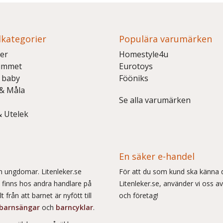
kategorier
Populära varumärken
er
Homestyle4u
ummet
Eurotoys
 baby
Fööniks
 & Måla
Se alla varumärken
& Utelek
En säker e-handel
och ungdomar. Litenleker.se
För att du som kund ska känna d
e finns hos andra handlare på
Litenleker.se, använder vi oss av
 från att barnet är nyfött till
och företag!
barnsängar
och
barncyklar
.