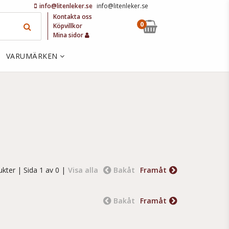
info@litenleker.se
info@litenleker.se
Kontakta oss
0
Köpvillkor
Mina sidor
VARUMÄRKEN
ukter
| Sida 1 av 0 |
Visa alla
Bakåt
Framåt
Bakåt
Framåt