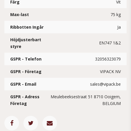
Färg
Vit
Max-last
75 kg
Ribbotten Ingår
Ja
Höjdjusterbart
EN747 1&2
styre
GSPR - Telefon
32056323079
GSPR - Företag
VIPACK NV
GSPR - Email
sales@vipack.be
GSPR - Adress
Meulebeeksestraat 51 8710 Ooigem,
Företag
BELGIUM