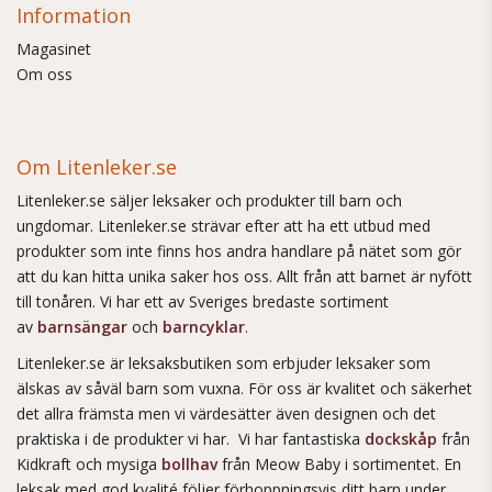
Information
Magasinet
Om oss
Om Litenleker.se
Litenleker.se säljer leksaker och produkter till barn och
ungdomar. Litenleker.se strävar efter att ha ett utbud med
produkter som inte finns hos andra handlare på nätet som gör
att du kan hitta unika saker hos oss. Allt från att barnet är nyfött
till tonåren. Vi har ett av Sveriges bredaste sortiment
av
barnsängar
och
barncyklar
.
Litenleker.se är leksaksbutiken som erbjuder leksaker som
älskas av såväl barn som vuxna. För oss är kvalitet och säkerhet
det allra främsta men vi värdesätter även designen och det
praktiska i de produkter vi har. Vi har fantastiska
dockskåp
från
Kidkraft och mysiga
bollhav
från Meow Baby i sortimentet. En
leksak med god kvalité följer förhoppningsvis ditt barn under