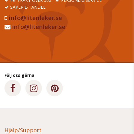
FRI FRAKT ÖVER 500
PERSONLIG SERVICE
SÄKER E-HANDEL
info@litenleker.se
info@litenleker.se
Följ oss gärna:
Hjälp/Support