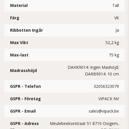
Material
Tall
Färg
Vit
Ribbotten Ingår
Ja
Max Vikt
52,2 kg
Max-last
75 kg
DAHK9014: Ingen Maxhöjd;
Madrasshöjd
DARB9014: 10 cm
GSPR - Telefon
32056323079
GSPR - Företag
VIPACK NV
GSPR - Email
sales@vipack.be
GSPR - Adress
Meulebeeksestraat 51 8710 Ooigem,