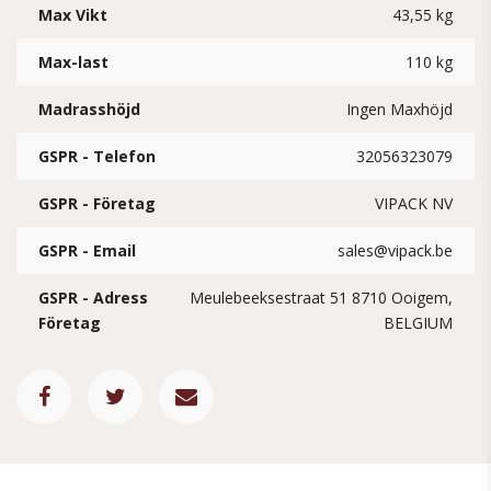
Max Vikt
43,55 kg
Max-last
110 kg
Madrasshöjd
Ingen Maxhöjd
GSPR - Telefon
32056323079
GSPR - Företag
VIPACK NV
GSPR - Email
sales@vipack.be
GSPR - Adress
Meulebeeksestraat 51 8710 Ooigem,
Företag
BELGIUM