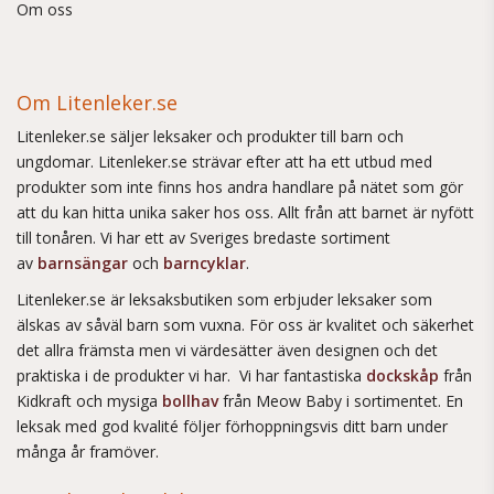
Om oss
Om Litenleker.se
Litenleker.se säljer leksaker och produkter till barn och
ungdomar. Litenleker.se strävar efter att ha ett utbud med
produkter som inte finns hos andra handlare på nätet som gör
att du kan hitta unika saker hos oss. Allt från att barnet är nyfött
till tonåren. Vi har ett av Sveriges bredaste sortiment
av
barnsängar
och
barncyklar
.
Litenleker.se är leksaksbutiken som erbjuder leksaker som
älskas av såväl barn som vuxna. För oss är kvalitet och säkerhet
det allra främsta men vi värdesätter även designen och det
praktiska i de produkter vi har. Vi har fantastiska
dockskåp
från
Kidkraft och mysiga
bollhav
från Meow Baby i sortimentet. En
leksak med god kvalité följer förhoppningsvis ditt barn under
många år framöver.