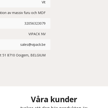
Vit
tion av massiv furu och MDF
32056323079
VIPACK NV
sales@vipack.be
at 51 8710 Ooigem, BELGIUM
Våra kunder