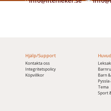
info@litenleker.se
info@l
Hjälp/Support
Huvud
Kontakta oss
Leksak
Integritetspolicy
Barnr
Köpvillkor
Barn &
Pyssla
Tema
Sport 