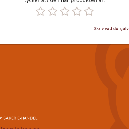
tycker att den här produkten är:
Skriv vad du sjä
SÄKER E-HANDEL