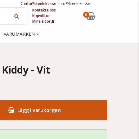
info@litenleker.se
info@litenleker.se
Kontakta oss
0
Köpvillkor
Mina sidor
VARUMÄRKEN
Kiddy - Vit
Lägg i varukorgen