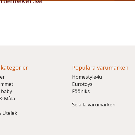
itenleker.se
kategorier
Populära varumärken
er
Homestyle4u
ummet
Eurotoys
 baby
Fööniks
 & Måla
Se alla varumärken
& Utelek