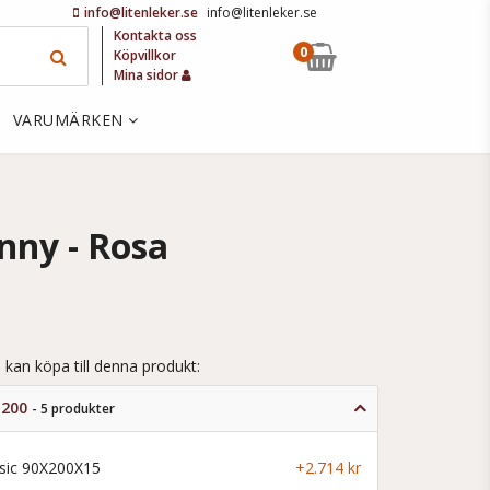
info@litenleker.se
info@litenleker.se
Kontakta oss
0
Köpvillkor
Mina sidor
VARUMÄRKEN
nny - Rosa
 kan köpa till denna produkt:
x 200
- 5 produkter
ssic 90X200X15
+2.714 kr