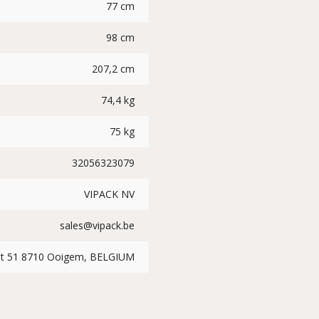
77 cm
98 cm
207,2 cm
74,4 kg
75 kg
32056323079
VIPACK NV
sales@vipack.be
at 51 8710 Ooigem, BELGIUM