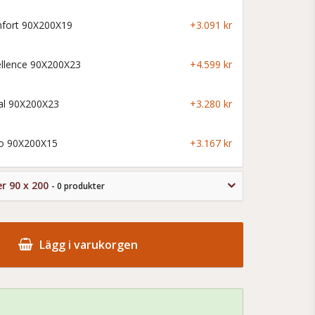
fort 90X200X19
+3.091 kr
ellence 90X200X23
+4.599 kr
al 90X200X23
+3.280 kr
co 90X200X15
+3.167 kr
er 90 x 200
- 0 produkter
Lägg i varukorgen