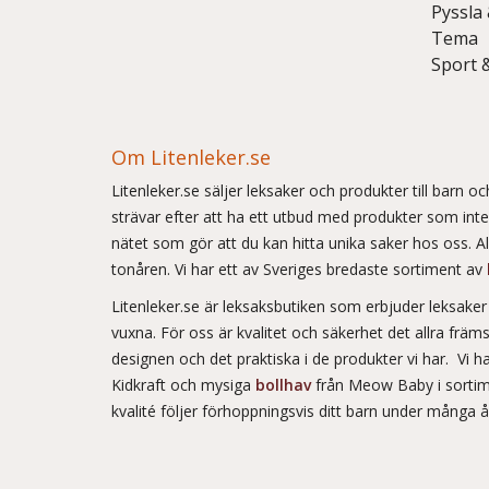
Pyssla
Tema
Sport 
Om Litenleker.se
Litenleker.se säljer leksaker och produkter till barn 
strävar efter att ha ett utbud med produkter som int
nätet som gör att du kan hitta unika saker hos oss. Allt
tonåren. Vi har ett av Sveriges bredaste sortiment av
Litenleker.se är leksaksbutiken som erbjuder leksake
vuxna. För oss är kvalitet och säkerhet det allra frä
designen och det praktiska i de produkter vi har. Vi h
Kidkraft och mysiga
bollhav
från Meow Baby i sortim
kvalité följer förhoppningsvis ditt barn under många 