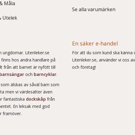
 & Måla
Se alla varumärken
& Utelek
En säker e-handel
och ungdomar. Litenleker.se
För att du som kund ska känna d
e finns hos andra handlare på
Litenleker.se, använder vi oss av
 från att barnet är nyfött till
och företag!
barnsängar
och
barncyklar
.
r som älskas av såväl barn som
msta men vi värdesätter även
ar fantastiska
dockskåp
från
entet. En leksak med god
år framöver.