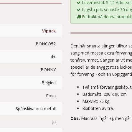
Leveranstid: 5-12 Arbetsd
Lägsta pris senaste 30 dag
a
Fri frakt på denna produkt
Vipack
BONCO52
Den här smarta sängen tillhör s
säng med massa extra förvaring! 
4+
tonårsrummet. Sängen är vit me
speciell är de snyggt rosa luckor
BONNY
för förvaring - och en uppiggand
Belgien
Två små förvaringsskåp, t
Bäddmått: 200 x 90 cm
Rosa
Maxvikt: 75 kg
Ribbotten av trä.
Spånskiva och metall
Obs.
Madrass ingår ej, men går a
Ja