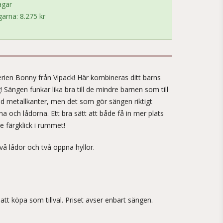
agar
arna: 8.275 kr
!
erien Bonny från Vipack! Här kombineras ditt barns
Sängen funkar lika bra till de mindre barnen som till
d metallkanter, men det som gör sängen riktigt
na och lådorna. Ett bra sätt att både få in mer plats
e färgklick i rummet!
vå lådor och två öppna hyllor.
tt köpa som tillval. Priset avser enbart sängen.