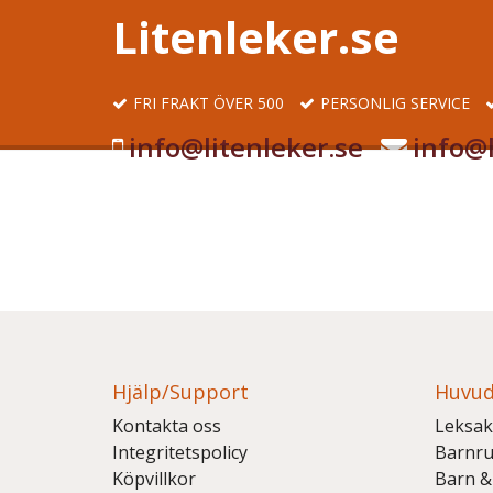
Litenleker.se
FRI FRAKT ÖVER 500
PERSONLIG SERVICE
info@litenleker.se
info@l
Hjälp/Support
Huvud
Kontakta oss
Leksak
Integritetspolicy
Barnr
Köpvillkor
Barn &