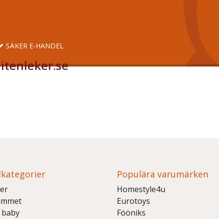
SÄKER E-HANDEL
itenleker.se
kategorier
Populära varumärken
er
Homestyle4u
ummet
Eurotoys
 baby
Fööniks