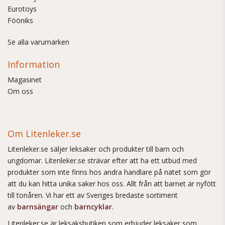
Eurotoys
Fööniks
Se alla varumärken
Information
Magasinet
Om oss
Om Litenleker.se
Litenleker.se säljer leksaker och produkter till barn och
ungdomar. Litenleker.se strävar efter att ha ett utbud med
produkter som inte finns hos andra handlare på nätet som gör
att du kan hitta unika saker hos oss. Allt från att barnet är nyfött
till tonåren. Vi har ett av Sveriges bredaste sortiment
av
barnsängar
och
barncyklar
.
Litenleker.se är leksaksbutiken som erbjuder leksaker som