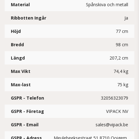
Material
Spånskiva och metall
Ribbotten Ingår
Ja
Höjd
77 cm
Bredd
98 cm
Längd
207,2 cm
Max Vikt
74,4 kg
Max-last
75 kg
GSPR - Telefon
32056323079
GSPR - Företag
VIPACK NV
GSPR - Email
sales@vipack.be
GSPR - Adress
Meulebeeksestraat 51 8710 Ooigem,