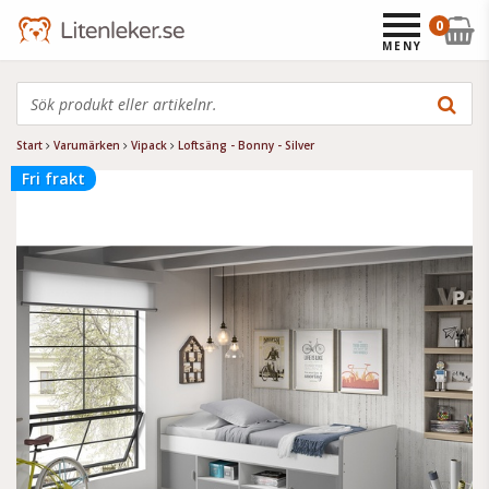
0
MENY
Start
Varumärken
Vipack
Loftsäng - Bonny - Silver
Fri frakt