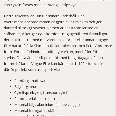
kan cykeln förses med ett stängt kedjeskydd.
Detta säkerställer i sin tur mindre underhåll. Den
överdimensionerade ramen är gjord av aluminium och ger
därmed tillräcklig styvhet. Ramen är dessutom lättare än
stålramar, vilket ger cykelkomfort. Bagagehållaren framtill gör
det enkelt att ta med matvaror, skolböcker eller annat bagage.
Elite har kraftfulla Shimano Rollerbrakes bak och lätta V-bromsar
fram. För att förhindra att ditt styre välter, innehåller Elite ett
styrlås. Detta är särskilt praktiskt med tungt bagage på den
främre hållaren. Vogue Elite kan bära upp till 120 kilo och är
därför perfekt som transportcykel.
Ramfärg: mattsvart
Fälgfärg: brun
Cykeltyp: elcykel, transportcykel
Rammaterial: aluminium
Material fälg: aluminium (dubbelväggig)
Material framgaffel: stål