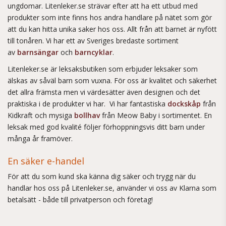
ungdomar. Litenleker.se strävar efter att ha ett utbud med
produkter som inte finns hos andra handlare på nätet som gör
att du kan hitta unika saker hos oss. Allt från att barnet är nyfött
till tonåren. Vi har ett av Sveriges bredaste sortiment
av
barnsängar
och
barncyklar
.
Litenleker.se är leksaksbutiken som erbjuder leksaker som
älskas av såväl barn som vuxna. För oss är kvalitet och säkerhet
det allra främsta men vi värdesätter även designen och det
praktiska i de produkter vi har. Vi har fantastiska
dockskåp
från
Kidkraft och mysiga
bollhav
från Meow Baby i sortimentet. En
leksak med god kvalité följer förhoppningsvis ditt barn under
många år framöver.
En säker e-handel
För att du som kund ska känna dig säker och trygg när du
handlar hos oss på Litenleker.se, använder vi oss av Klarna som
betalsätt - både till privatperson och företag!