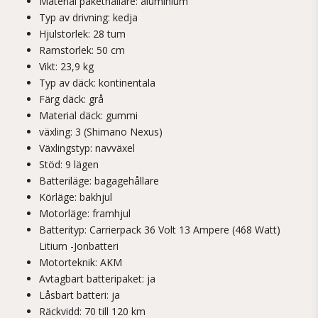
Material pakethållare: aluminium
Typ av drivning: kedja
Hjulstorlek: 28 tum
Ramstorlek: 50 cm
Vikt: 23,9 kg
Typ av däck: kontinentala
Färg däck: grå
Material däck: gummi
växling: 3 (Shimano Nexus)
Växlingstyp: navväxel
Stöd: 9 lägen
Batteriläge: bagagehållare
Körläge: bakhjul
Motorläge: framhjul
Batterityp: Carrierpack 36 Volt 13 Ampere (468 Watt)
Litium -Jonbatteri
Motorteknik: AKM
Avtagbart batteripaket: ja
Låsbart batteri: ja
Räckvidd: 70 till 120 km