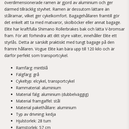
överdimensionerade ramen är gjord av aluminium och ger
därmed tillräcklig styvhet. Ramen är dessutom lättare än
stålramar, vilket ger cykelkomfort. Bagagehållaren framtill gör
det enkelt att ta med matvaror, skolböcker eller annat bagage.
Elite har kraftfulla Shimano Rollerbrakes bak och lätta V-bromsar
fram. För att förhindra att ditt styre välter, innehåller Elite ett
styrlås. Detta är särskilt praktiskt med tungt bagage på den
främre hållaren. Vogue Elite kan bära upp till 120 kilo och är
därför perfekt som transportcykel.
Ramfärg: mintblå
Fälgfärg: grå
Cykeltyp: elcykel, transportcykel
Rammaterial: aluminium
Material fälg: aluminium (dubbelväggig)
Material framgaffel: stål
Material pakethållare: aluminium
Typ av drivning: kedja
Hjulstorlek: 28 tum
Ramstorlek: 57 cm