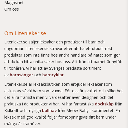
Magasinet
Om oss
Om Litenleker.se
Litenleker.se säljer leksaker och produkter till barn och
ungdomar. Litenleker.se strävar efter att ha ett utbud med
produkter som inte finns hos andra handlare på nätet som gör
att du kan hitta unika saker hos oss. Allt från att barnet är nyfött
till tonåren. Vi har ett av Sveriges bredaste sortiment
av
barnsängar
och
barncyklar
.
Litenleker.se är leksaksbutiken som erbjuder leksaker som
älskas av såväl barn som vuxna. För oss är kvalitet och säkerhet
det allra främsta men vi värdesätter även designen och det
praktiska i de produkter vi har. Vi har fantastiska
dockskåp
från
Kidkraft och mysiga
bollhav
från Meow Baby i sortimentet. En
leksak med god kvalité följer förhoppningsvis ditt barn under
många år framöver.