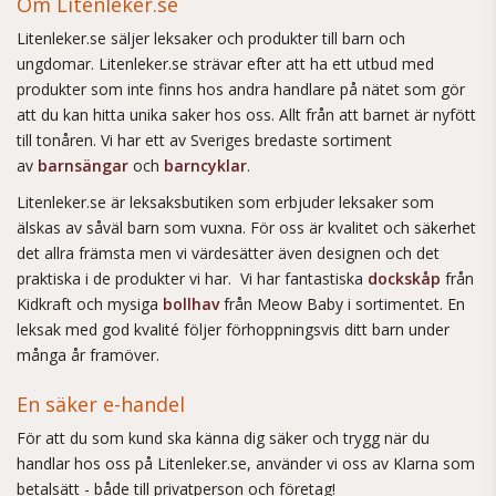
Om Litenleker.se
Litenleker.se säljer leksaker och produkter till barn och
ungdomar. Litenleker.se strävar efter att ha ett utbud med
produkter som inte finns hos andra handlare på nätet som gör
att du kan hitta unika saker hos oss. Allt från att barnet är nyfött
till tonåren. Vi har ett av Sveriges bredaste sortiment
av
barnsängar
och
barncyklar
.
Litenleker.se är leksaksbutiken som erbjuder leksaker som
älskas av såväl barn som vuxna. För oss är kvalitet och säkerhet
det allra främsta men vi värdesätter även designen och det
praktiska i de produkter vi har. Vi har fantastiska
dockskåp
från
Kidkraft och mysiga
bollhav
från Meow Baby i sortimentet. En
leksak med god kvalité följer förhoppningsvis ditt barn under
många år framöver.
En säker e-handel
För att du som kund ska känna dig säker och trygg när du
handlar hos oss på Litenleker.se, använder vi oss av Klarna som
betalsätt - både till privatperson och företag!