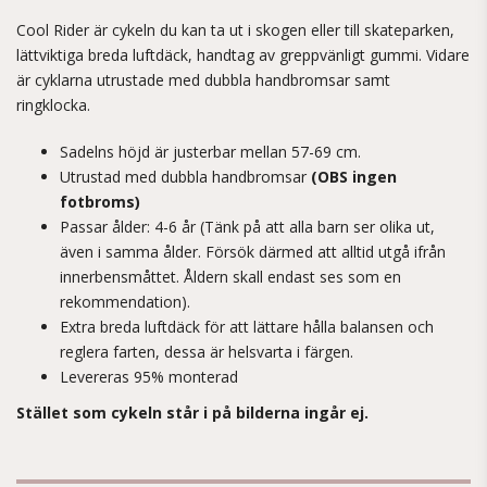
Cool Rider är cykeln du kan ta ut i skogen eller till skateparken,
lättviktiga breda luftdäck, handtag av greppvänligt gummi. Vidare
är cyklarna utrustade med dubbla handbromsar samt
ringklocka.
Sadelns höjd är justerbar mellan 57-69 cm.
Utrustad med dubbla handbromsar
(OBS ingen
fotbroms)
Passar ålder: 4-6 år (Tänk på att alla barn ser olika ut,
även i samma ålder. Försök därmed att alltid utgå ifrån
innerbensmåttet. Åldern skall endast ses som en
rekommendation).
Extra breda luftdäck för att lättare hålla balansen och
reglera farten, dessa är helsvarta i färgen.
Levereras 95% monterad
Stället som cykeln står i på bilderna ingår ej.