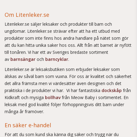
Om Litenleker.se
Litenleker.se säljer leksaker och produkter till barn och
ungdomar. Litenleker.se strävar efter att ha ett utbud med
produkter som inte finns hos andra handlare på nätet som gör
att du kan hitta unika saker hos oss. Allt från att barnet är nyfött
till tonåren. Vi har ett av Sveriges bredaste sortiment
av
barnsängar
och
barncyklar
.
Litenleker.se är leksaksbutiken som erbjuder leksaker som
älskas av såväl barn som vuxna. För oss är kvalitet och säkerhet
det allra främsta men vi värdesätter även designen och det
praktiska i de produkter vi har. Vi har fantastiska
dockskåp
från
Kidkraft och mysiga
bollhav
från Meow Baby i sortimentet. En
leksak med god kvalité följer förhoppningsvis ditt barn under
många år framöver.
En säker e-handel
För att du som kund ska känna dig säker och trygg när du