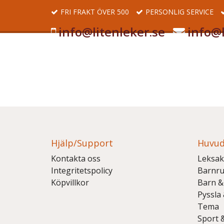
FRI FRAKT ÖVER 500
PERSONLIG SERVICE
info@litenleker.se
info@l
Hjälp/Support
Huvud
Kontakta oss
Leksak
Integritetspolicy
Barnr
Köpvillkor
Barn &
Pyssla
Tema
Sport 