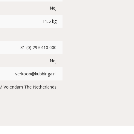
Nej
11,5 kg
-
31 (0) 299 410 000
Nej
verkoop@kubbinga.nl
DM Volendam The Netherlands