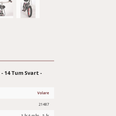
- 14 Tum Svart -
Volare
21487
3 år 6 mån - 5 år