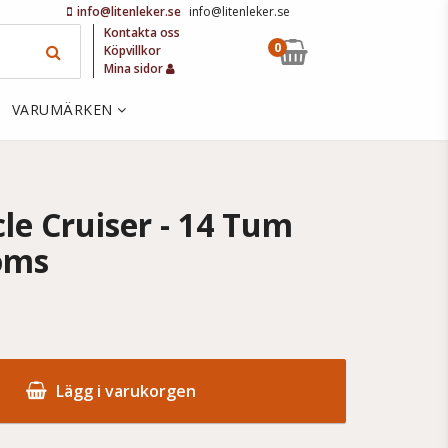
info@litenleker.se
info@litenleker.se
Kontakta oss
0
Köpvillkor
Mina sidor
VARUMÄRKEN
cle Cruiser - 14 Tum
roms
Lägg i varukorgen