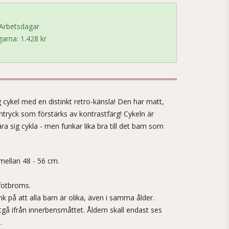
 Arbetsdagar
arna: 1.428 kr
!
 cykel med en distinkt retro-känsla! Den har matt,
intryck som förstärks av kontrastfärg! Cykeln är
ära sig cykla - men funkar lika bra till det barn som
mellan 48 - 56 cm.
fotbroms.
nk på att alla barn är olika, även i samma ålder.
tgå ifrån innerbensmåttet. Åldern skall endast ses
.