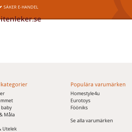
SÄKER E-HANDEL
itenleker.se
kategorier
Populära varumärken
er
Homestyle4u
ummet
Eurotoys
 baby
Fööniks
 & Måla
Se alla varumärken
& Utelek