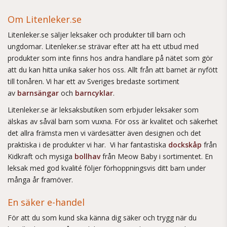
Om Litenleker.se
Litenleker.se säljer leksaker och produkter till barn och
ungdomar. Litenleker.se strävar efter att ha ett utbud med
produkter som inte finns hos andra handlare på nätet som gör
att du kan hitta unika saker hos oss. Allt från att barnet är nyfött
till tonåren. Vi har ett av Sveriges bredaste sortiment
av
barnsängar
och
barncyklar
.
Litenleker.se är leksaksbutiken som erbjuder leksaker som
älskas av såväl barn som vuxna. För oss är kvalitet och säkerhet
det allra främsta men vi värdesätter även designen och det
praktiska i de produkter vi har. Vi har fantastiska
dockskåp
från
Kidkraft och mysiga
bollhav
från Meow Baby i sortimentet. En
leksak med god kvalité följer förhoppningsvis ditt barn under
många år framöver.
En säker e-handel
För att du som kund ska känna dig säker och trygg när du