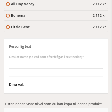
All Day Vacay
2.112 kr
Bohema
2.112 kr
Little Gent
2.112 kr
Personlig text
Önskat namn (se vad som efterfrågas i text nedan)*
Dina val:
Listan nedan visar tillval som du kan köpa till denna produkt: