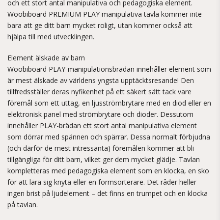
och ett stort antal manipulativa och pedagogiska element.
Woobiboard PREMIUM PLAY manipulativa tavla kommer inte
bara att ge ditt barn mycket roligt, utan kommer också att
hjälpa till med utvecklingen.
Element älskade av barn
Woobiboard PLAY-manipulationsbrädan innehåller element som
är mest älskade av världens yngsta upptäcktsresande! Den
tillfredsställer deras nyfikenhet på ett säkert sätt tack vare
föremål som ett uttag, en ljusströmbrytare med en diod eller en
elektronisk panel med strömbrytare och dioder. Dessutom
innehåller PLAY-brädan ett stort antal manipulativa element
som dörrar med spännen och spärrar. Dessa normalt förbjudna
(och därför de mest intressanta) föremålen kommer att bli
tillgängliga för ditt barn, vilket ger dem mycket glädje. Tavlan
kompletteras med pedagogiska element som en klocka, en sko
för att lära sig knyta eller en formsorterare. Det råder heller
ingen brist på ljudelement – ​​det finns en trumpet och en klocka
på tavlan.