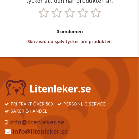
tycker att den här produkten är:
0 omdömen
Skriv vad du själv tycker om produkten
Litenleker.se
FRI FRAKT ÖVER 500
PERSONLIG SERVICE
SÄKER E-HANDEL
info@litenleker.se
info@litenleker.se