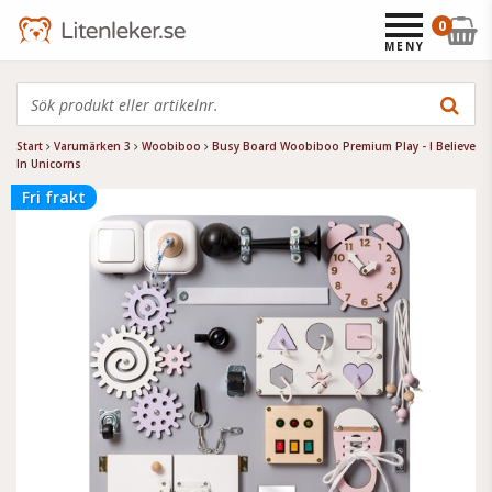
0
MENY
Start
Varumärken 3
Woobiboo
Busy Board Woobiboo Premium Play - I Believe
In Unicorns
Fri frakt