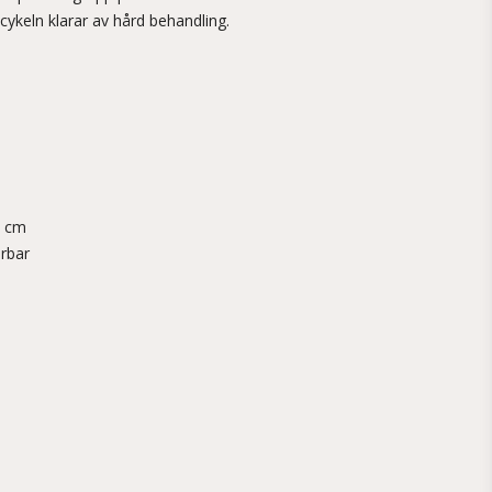
scykeln klarar av hård behandling.
1 cm
erbar