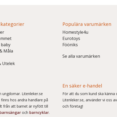
kategorier
Populära varumärken
er
Homestyle4u
ummet
Eurotoys
 baby
Fööniks
 & Måla
Se alla varumärken
& Utelek
En säker e-handel
och ungdomar. Litenleker.se
För att du som kund ska känna d
e finns hos andra handlare på
Litenleker.se, använder vi oss av
 från att barnet är nyfött till
och företag!
barnsängar
och
barncyklar
.