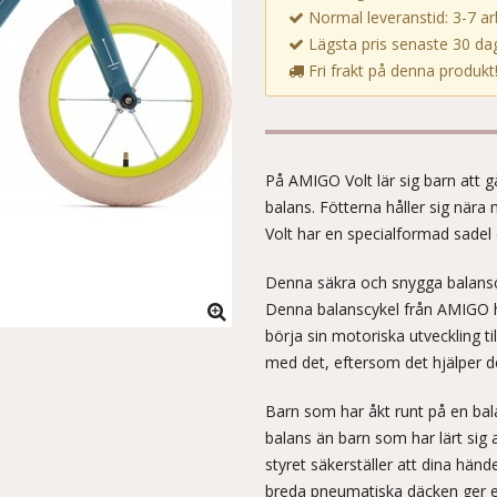
Normal leveranstid: 3-7 a
Lägsta pris senaste 30 dag
Fri frakt på denna produkt
På AMIGO Volt lär sig barn att gå
balans. Fötterna håller sig nära 
Volt har en specialformad sadel 
Denna säkra och snygga balanscyk
Denna balanscykel från AMIGO ha
börja sin motoriska utveckling ti
med det, eftersom det hjälper d
Barn som har åkt runt på en bal
balans än barn som har lärt sig 
styret säkerställer att dina hände
breda pneumatiska däcken ger e