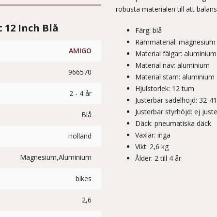
robusta materialen till att balan
 12 Inch Blå
Färg: blå
Rammaterial: magnesium
AMIGO
Material fälgar: aluminium
Material nav: aluminium
966570
Material stam: aluminium
Hjulstorlek: 12 tum
2 - 4 år
Justerbar sadelhöjd: 32-4
Justerbar styrhöjd: ej just
Blå
Däck: pneumatiska däck
Växlar: inga
Holland
Vikt: 2,6 kg
Magnesium,Aluminium
Ålder: 2 till 4 år
bikes
2,6