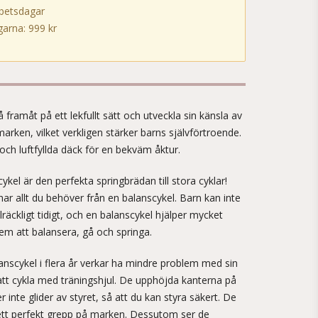
rbetsdagar
arna: 999 kr
!
 framåt på ett lekfullt sätt och utveckla sin känsla av
marken, vilket verkligen stärker barns självförtroende.
och luftfyllda däck för en bekväm åktur.
el är den perfekta springbrädan till stora cyklar!
r allt du behöver från en balanscykel. Barn kan inte
llräckligt tidigt, och en balanscykel hjälper mycket
em att balansera, gå och springa.
anscykel i flera år verkar ha mindre problem med sin
att cykla med träningshjul. De upphöjda kanterna på
r inte glider av styret, så att du kan styra säkert. De
tt perfekt grepp på marken. Dessutom ser de