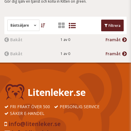
Gör dig själv en tjänst och kolla in Kitten on green.
Bästsäljare
Filtrera
Bakåt
Framåt
1 av 0
Bakåt
Framåt
1 av 0
Litenleker.se
FRI FRAKT ÖVER 500
PERSONLIG SERVICE
SÄKER E-HANDEL
info@litenleker.se