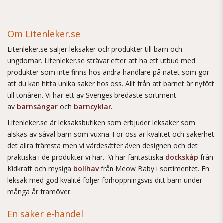
Om Litenleker.se
Litenleker.se säljer leksaker och produkter till barn och
ungdomar. Litenleker.se strävar efter att ha ett utbud med
produkter som inte finns hos andra handlare på nätet som gör
att du kan hitta unika saker hos oss. Allt från att barnet är nyfött
till tonåren. Vi har ett av Sveriges bredaste sortiment
av
barnsängar
och
barncyklar
.
Litenleker.se är leksaksbutiken som erbjuder leksaker som
älskas av såväl barn som vuxna. För oss är kvalitet och säkerhet
det allra främsta men vi värdesätter även designen och det
praktiska i de produkter vi har. Vi har fantastiska
dockskåp
från
Kidkraft och mysiga
bollhav
från Meow Baby i sortimentet. En
leksak med god kvalité följer förhoppningsvis ditt barn under
många år framöver.
En säker e-handel