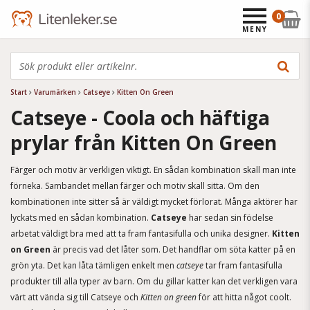
0
MENY
Start
Varumärken
Catseye
Kitten On Green
Catseye - Coola och häftiga
prylar från Kitten On Green
Färger och motiv är verkligen viktigt. En sådan kombination skall man inte
förneka. Sambandet mellan färger och motiv skall sitta. Om den
kombinationen inte sitter så är väldigt mycket förlorat. Många aktörer har
lyckats med en sådan kombination.
Catseye
har sedan sin födelse
arbetat väldigt bra med att ta fram fantasifulla och unika designer.
Kitten
on Green
är precis vad det låter som. Det handflar om söta katter på en
grön yta. Det kan låta tämligen enkelt men
catseye
tar fram fantasifulla
produkter till alla typer av barn. Om du gillar katter kan det verkligen vara
värt att vända sig till
Catseye och
Kitten on green
för att hitta något coolt.