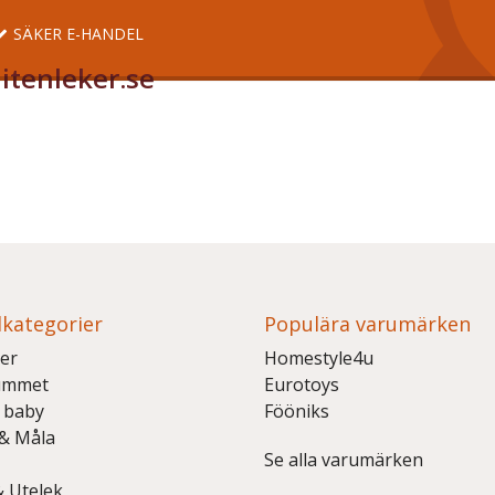
SÄKER E-HANDEL
itenleker.se
kategorier
Populära varumärken
er
Homestyle4u
ummet
Eurotoys
 baby
Fööniks
 & Måla
Se alla varumärken
& Utelek