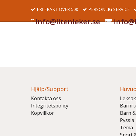
FRI FRAKT ÖVER 500
PERSONLIG SERVICE
info@litenleker.se
info@l
Hjälp/Support
Huvud
Kontakta oss
Leksak
Integritetspolicy
Barnr
Köpvillkor
Barn &
Pyssla
Tema
Sport 