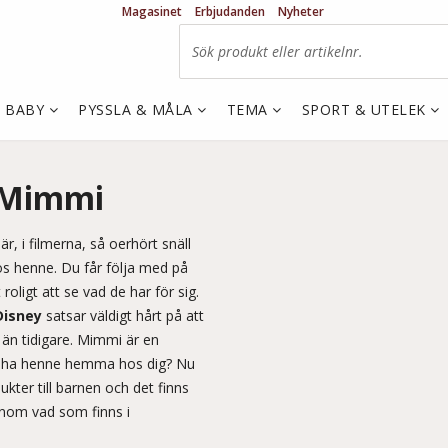
Magasinet
Erbjudanden
Nyheter
& BABY
PYSSLA & MÅLA
TEMA
SPORT & UTELEK
a Mimmi
r, i filmerna, så oerhört snäll
hos henne. Du får följa med på
 roligt att se vad de har för sig.
Disney
satsar väldigt hårt på att
än tidigare. Mimmi är en
inte ha henne hemma hos dig? Nu
ukter till barnen och det finns
nom vad som finns i