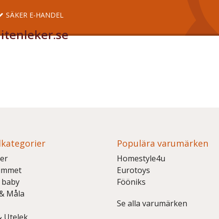
SÄKER E-HANDEL
itenleker.se
kategorier
Populära varumärken
er
Homestyle4u
ummet
Eurotoys
 baby
Fööniks
 & Måla
Se alla varumärken
& Utelek