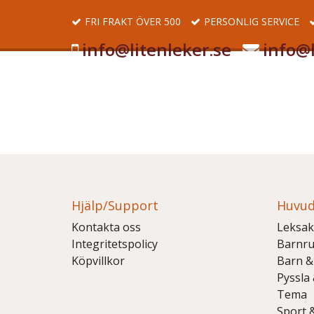
FRI FRAKT ÖVER 500
PERSONLIG SERVICE
info@litenleker.se
info@l
Hjälp/Support
Huvud
Kontakta oss
Leksak
Integritetspolicy
Barnr
Köpvillkor
Barn &
Pyssla
Tema
Sport 