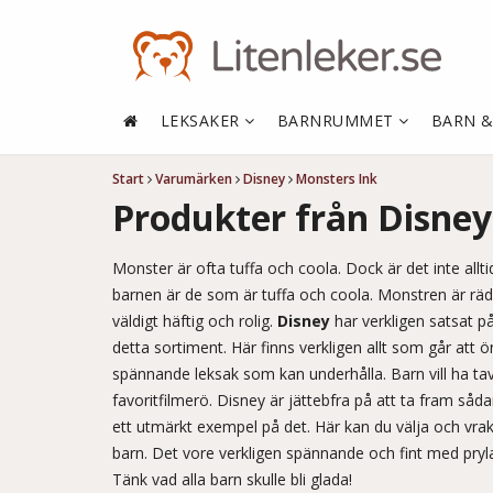
LEKSAKER
BARNRUMMET
BARN 
Start
Varumärken
Disney
Monsters Ink
Produkter från Disney
Monster är ofta tuffa och coola. Dock är det inte allti
barnen är de som är tuffa och coola. Monstren är räd
väldigt häftig och rolig.
Disney
har verkligen satsat p
detta sortiment. Här finns verkligen allt som går att ö
spännande leksak som kan underhålla. Barn vill ha tav
favoritfilmerö. Disney är jättebfra på att ta fram såd
ett utmärkt exempel på det. Här kan du välja och vraka 
barn. Det vore verkligen spännande och fint med pryl
Tänk vad alla barn skulle bli glada!