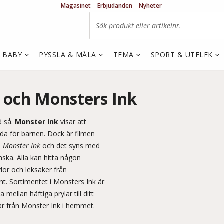
Magasinet
Erbjudanden
Nyheter
& BABY
PYSSLA & MÅLA
TEMA
SPORT & UTELEK
 och Monsters Ink
d så.
Monster Ink
visar att
da för barnen. Dock är filmen
å
Monster Ink
och det syns med
nska. Alla kan hitta någon
lor och leksaker från
ant. Sortimentet i Monsters Ink är
mellan häftiga prylar till ditt
ar från Monster Ink i hemmet.