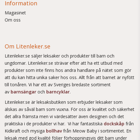
Information
Magasinet
Om oss
Om Litenleker.se
Litenleker.se säljer leksaker och produkter till barn och
ungdomar. Litenleker.se strävar efter att ha ett utbud med
produkter som inte finns hos andra handlare på nätet som gör
att du kan hitta unika saker hos oss. Allt från att barnet är nyfött
till tonåren. Vi har ett av Sveriges bredaste sortiment
av
barnsängar
och
barncyklar
.
Litenleker.se är leksaksbutiken som erbjuder leksaker som
älskas av såväl barn som vuxna. För oss är kvalitet och säkerhet
det allra främsta men vi värdesätter även designen och det
praktiska i de produkter vi har. Vi har fantastiska
dockskåp
från
Kidkraft och mysiga
bollhav
från Meow Baby i sortimentet. En
leksak med god kvalité följer förhoppningsvis ditt barn under