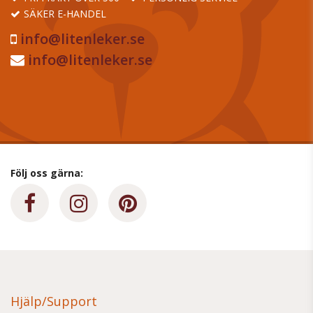
SÄKER E-HANDEL
info@litenleker.se
info@litenleker.se
Följ oss gärna:
Hjälp/Support