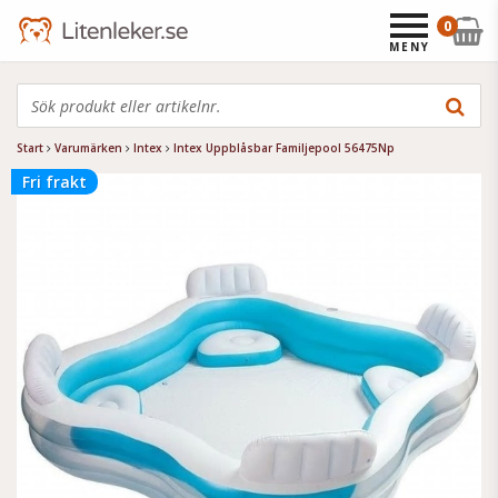
0
MENY
Start
Varumärken
Intex
Intex Uppblåsbar Familjepool 56475Np
Fri frakt