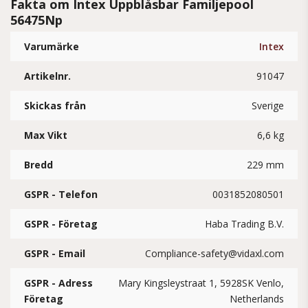
Fakta om Intex Uppblåsbar Familjepool
56475Np
Varumärke
Intex
Artikelnr.
91047
Skickas från
Sverige
Max Vikt
6,6 kg
Bredd
229 mm
GSPR - Telefon
0031852080501
GSPR - Företag
Haba Trading B.V.
GSPR - Email
Compliance-safety@vidaxl.com
GSPR - Adress
Mary Kingsleystraat 1, 5928SK Venlo,
Företag
Netherlands