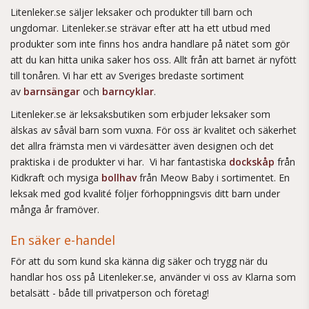
Litenleker.se säljer leksaker och produkter till barn och
ungdomar. Litenleker.se strävar efter att ha ett utbud med
produkter som inte finns hos andra handlare på nätet som gör
att du kan hitta unika saker hos oss. Allt från att barnet är nyfött
till tonåren. Vi har ett av Sveriges bredaste sortiment
av
barnsängar
och
barncyklar
.
Litenleker.se är leksaksbutiken som erbjuder leksaker som
älskas av såväl barn som vuxna. För oss är kvalitet och säkerhet
det allra främsta men vi värdesätter även designen och det
praktiska i de produkter vi har. Vi har fantastiska
dockskåp
från
Kidkraft och mysiga
bollhav
från Meow Baby i sortimentet. En
leksak med god kvalité följer förhoppningsvis ditt barn under
många år framöver.
En säker e-handel
För att du som kund ska känna dig säker och trygg när du
handlar hos oss på Litenleker.se, använder vi oss av Klarna som
betalsätt - både till privatperson och företag!