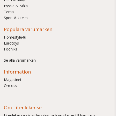
Pyssla & Måla
Tema
Sport & Utelek
Populära varumärken
Homestyle4u
Eurotoys
Fööniks
Se alla varumärken
Information
Magasinet
Om oss
Om Litenleker.se
Litenleker.se säljer leksaker och produkter till barn och