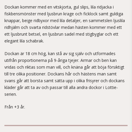
Dockan kommer med en vitskjorta, gul slips, lila ridjacka i
fiskbensmönster med ljusbrun krage och ficklock samt guldiga
knappar, beige ridbyxor med lila detaljer, en sammetslen ljuslila
ridhjälm och svarta ridstövlar medan hästen kommer med ett
ett ljusbrunt betsel, en ljusbrun sadel med stigbyglar och ett
elegant lila schabrak.
Dockan är 18 cm hög, kan stå av sig själv och utformades
utifrån proportionerna på 9-åriga tjejer. Armar och ben kan
vridas och riktas som man vill, och knäna går att böja försiktigt
till tre olika positioner. Dockans hår och hästens man samt
svans går att borsta samt sätta upp i olika frisyrer och dockans
kläder går att ta av och passar till alla andra dockor i Lottie-
serien.
Från +3 år.