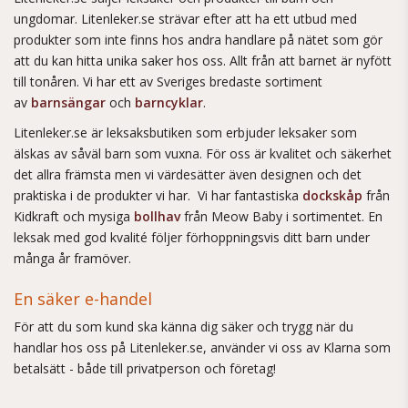
ungdomar. Litenleker.se strävar efter att ha ett utbud med
produkter som inte finns hos andra handlare på nätet som gör
att du kan hitta unika saker hos oss. Allt från att barnet är nyfött
till tonåren. Vi har ett av Sveriges bredaste sortiment
av
barnsängar
och
barncyklar
.
Litenleker.se är leksaksbutiken som erbjuder leksaker som
älskas av såväl barn som vuxna. För oss är kvalitet och säkerhet
det allra främsta men vi värdesätter även designen och det
praktiska i de produkter vi har. Vi har fantastiska
dockskåp
från
Kidkraft och mysiga
bollhav
från Meow Baby i sortimentet. En
leksak med god kvalité följer förhoppningsvis ditt barn under
många år framöver.
En säker e-handel
För att du som kund ska känna dig säker och trygg när du
handlar hos oss på Litenleker.se, använder vi oss av Klarna som
betalsätt - både till privatperson och företag!