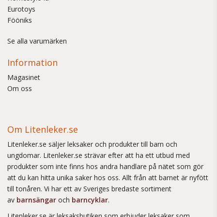
Eurotoys
Fööniks
Se alla varumärken
Information
Magasinet
Om oss
Om Litenleker.se
Litenleker.se säljer leksaker och produkter till barn och
ungdomar. Litenleker.se strävar efter att ha ett utbud med
produkter som inte finns hos andra handlare på nätet som gör
att du kan hitta unika saker hos oss. Allt från att barnet är nyfött
till tonåren. Vi har ett av Sveriges bredaste sortiment
av
barnsängar
och
barncyklar
.
Litenleker.se är leksaksbutiken som erbjuder leksaker som