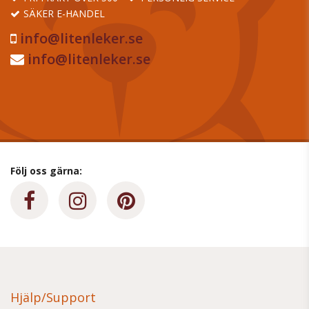
SÄKER E-HANDEL
info@litenleker.se
info@litenleker.se
Följ oss gärna:
Hjälp/Support