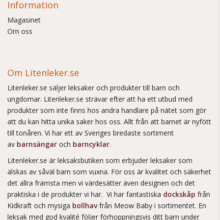
Information
Magasinet
Om oss
Om Litenleker.se
Litenleker.se säljer leksaker och produkter till barn och
ungdomar. Litenleker.se strävar efter att ha ett utbud med
produkter som inte finns hos andra handlare på nätet som gör
att du kan hitta unika saker hos oss. Allt från att barnet är nyfött
till tonåren. Vi har ett av Sveriges bredaste sortiment
av
barnsängar
och
barncyklar
.
Litenleker.se är leksaksbutiken som erbjuder leksaker som
älskas av såväl barn som vuxna. För oss är kvalitet och säkerhet
det allra främsta men vi värdesätter även designen och det
praktiska i de produkter vi har. Vi har fantastiska
dockskåp
från
Kidkraft och mysiga
bollhav
från Meow Baby i sortimentet. En
leksak med god kvalité följer förhoppningsvis ditt barn under