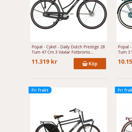
Popal - Cykel - Daily Dutch Prestige 28
Popal -
Tum 47 Cm 3 Växlar Fotbroms
Tum 3 
Mattsvart
11.319 kr
10.1
Köp
Fri frakt
Fri fra