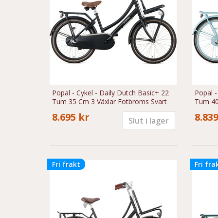
Popal - Cykel - Daily Dutch Basic+ 22
Popal -
Tum 35 Cm 3 Växlar Fotbroms Svart
Tum 40
8.695 kr
8.839
Slut i lager
Fri frakt
Fri fra