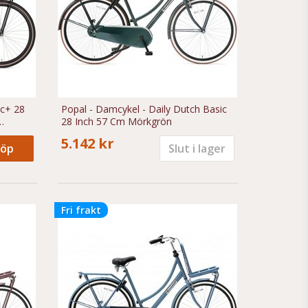
ic+ 28
Popal - Damcykel - Daily Dutch Basic
28 Inch 57 Cm Mörkgrön
5.142 kr
öp
Slut i lager
Fri frakt