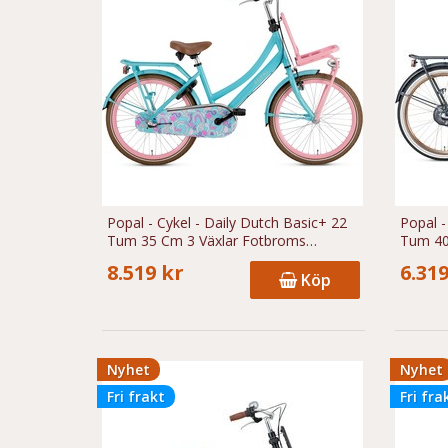
Popal - Cykel - Daily Dutch Basic+ 22
Popal -
Tum 35 Cm 3 Växlar Fotbroms
Tum 40
Turkos/Rosa
Blå
8.519 kr
6.319
Köp
Nyhet
Nyhet
Fri frakt
Fri fra