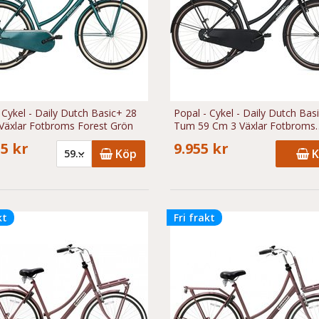
 Cykel - Daily Dutch Basic+ 28
Popal - Cykel - Daily Dutch Bas
Växlar Fotbroms Forest Grön
Tum 59 Cm 3 Växlar Fotbroms
Mattsvart
55 kr
9.955 kr
Köp
K
59 Cm - 9.955 kr
kt
Fri frakt