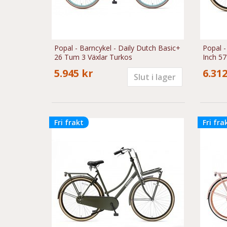
Popal - Barncykel - Daily Dutch Basic+
Popal -
26 Tum 3 Växlar Turkos
Inch 5
5.945 kr
6.312
Slut i lager
Fri frakt
Fri fra