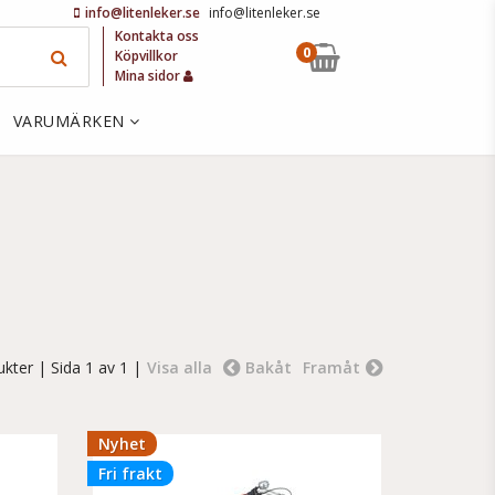
info@litenleker.se
info@litenleker.se
Kontakta oss
0
Köpvillkor
Mina sidor
VARUMÄRKEN
ukter
| Sida 1 av 1 |
Visa alla
Bakåt
Framåt
Nyhet
Fri frakt