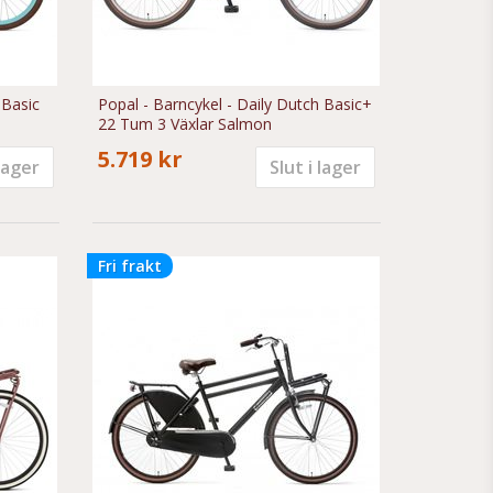
 Basic
Popal - Barncykel - Daily Dutch Basic+
22 Tum 3 Växlar Salmon
5.719 kr
 lager
Slut i lager
Fri frakt