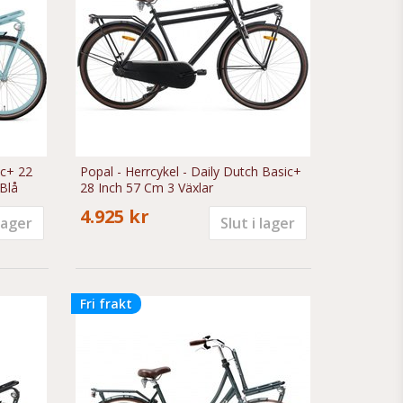
ic+ 22
Popal - Herrcykel - Daily Dutch Basic+
Blå
28 Inch 57 Cm 3 Växlar
4.925 kr
 lager
Slut i lager
Fri frakt