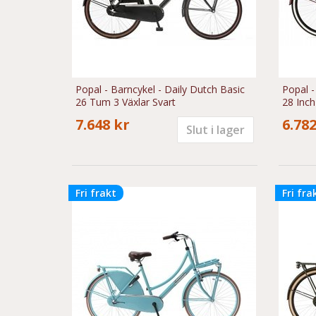
Popal - Barncykel - Daily Dutch Basic
Popal -
26 Tum 3 Växlar Svart
28 Inc
7.648 kr
6.782
Slut i lager
Fri frakt
Fri fra