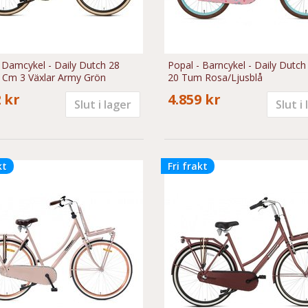
 Damcykel - Daily Dutch 28
Popal - Barncykel - Daily Dutch
7 Cm 3 Växlar Army Grön
20 Tum Rosa/Ljusblå
 kr
4.859 kr
Slut i lager
Slut i
kt
Fri frakt