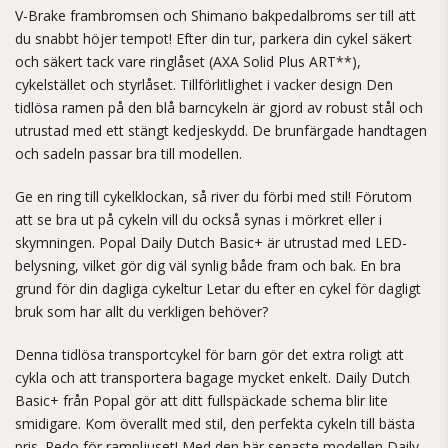
V-Brake frambromsen och Shimano bakpedalbroms ser till att
du snabbt höjer tempot! Efter din tur, parkera din cykel säkert
och säkert tack vare ringlåset (AXA Solid Plus ART**),
cykelstället och styrlåset. Tillförlitlighet i vacker design Den
tidlösa ramen på den blå barncykeln är gjord av robust stål och
utrustad med ett stängt kedjeskydd. De brunfärgade handtagen
och sadeln passar bra till modellen.
Ge en ring till cykelklockan, så river du förbi med stil! Förutom
att se bra ut på cykeln vill du också synas i mörkret eller i
skymningen. Popal Daily Dutch Basic+ är utrustad med LED-
belysning, vilket gör dig väl synlig både fram och bak. En bra
grund för din dagliga cykeltur Letar du efter en cykel för dagligt
bruk som har allt du verkligen behöver?
Denna tidlösa transportcykel för barn gör det extra roligt att
cykla och att transportera bagage mycket enkelt. Daily Dutch
Basic+ från Popal gör att ditt fullspäckade schema blir lite
smidigare. Kom överallt med stil, den perfekta cykeln till bästa
pris. Redo för rampljuset! Med den här senaste modellen Daily