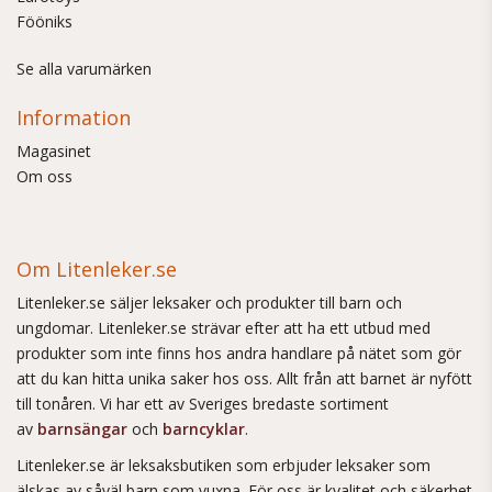
Fööniks
Se alla varumärken
Information
Magasinet
Om oss
Om Litenleker.se
Litenleker.se säljer leksaker och produkter till barn och
ungdomar. Litenleker.se strävar efter att ha ett utbud med
produkter som inte finns hos andra handlare på nätet som gör
att du kan hitta unika saker hos oss. Allt från att barnet är nyfött
till tonåren. Vi har ett av Sveriges bredaste sortiment
av
barnsängar
och
barncyklar
.
Litenleker.se är leksaksbutiken som erbjuder leksaker som
älskas av såväl barn som vuxna. För oss är kvalitet och säkerhet