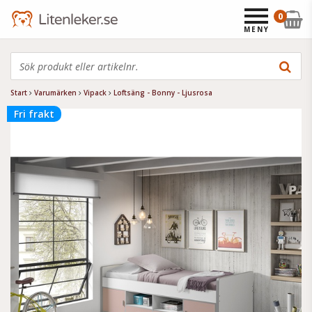
0
MENY
Start
Varumärken
Vipack
Loftsäng - Bonny - Ljusrosa
Fri frakt