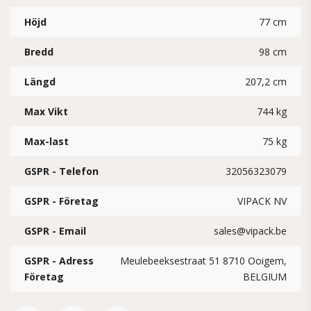
Höjd
77 cm
Bredd
98 cm
Längd
207,2 cm
Max Vikt
744 kg
Max-last
75 kg
GSPR - Telefon
32056323079
GSPR - Företag
VIPACK NV
GSPR - Email
sales@vipack.be
GSPR - Adress
Meulebeeksestraat 51 8710 Ooigem,
Företag
BELGIUM