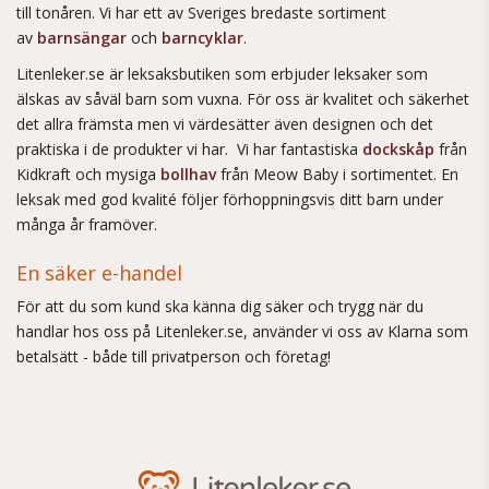
till tonåren. Vi har ett av Sveriges bredaste sortiment
av
barnsängar
och
barncyklar
.
Litenleker.se är leksaksbutiken som erbjuder leksaker som
älskas av såväl barn som vuxna. För oss är kvalitet och säkerhet
det allra främsta men vi värdesätter även designen och det
praktiska i de produkter vi har. Vi har fantastiska
dockskåp
från
Kidkraft och mysiga
bollhav
från Meow Baby i sortimentet. En
leksak med god kvalité följer förhoppningsvis ditt barn under
många år framöver.
En säker e-handel
För att du som kund ska känna dig säker och trygg när du
handlar hos oss på Litenleker.se, använder vi oss av Klarna som
betalsätt - både till privatperson och företag!