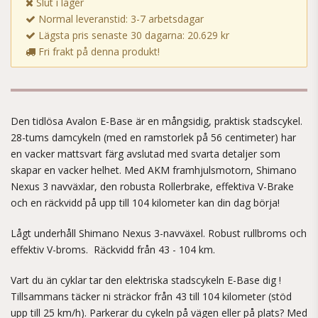
Slut i lager
Normal leveranstid: 3-7 arbetsdagar
Lägsta pris senaste 30 dagarna: 20.629 kr
Fri frakt på denna produkt!
Den tidlösa Avalon E-Base är en mångsidig, praktisk stadscykel.
28-tums damcykeln (med en ramstorlek på 56 centimeter) har
en vacker mattsvart färg avslutad med svarta detaljer som
skapar en vacker helhet. Med AKM framhjulsmotorn, Shimano
Nexus 3 navväxlar, den robusta Rollerbrake, effektiva V-Brake
och en räckvidd på upp till 104 kilometer kan din dag börja!
Lågt underhåll Shimano Nexus 3-navväxel. Robust rullbroms och
effektiv V-broms. Räckvidd från 43 - 104 km.
Vart du än cyklar tar den elektriska stadscykeln E-Base dig !
Tillsammans täcker ni sträckor från 43 till 104 kilometer (stöd
upp till 25 km/h). Parkerar du cykeln på vägen eller på plats? Med