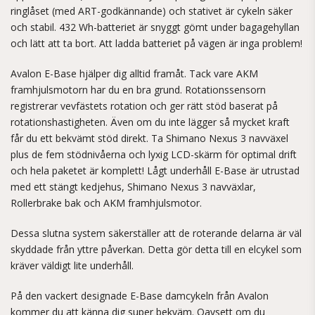
ringlåset (med ART-godkännande) och stativet är cykeln säker
och stabil. 432 Wh-batteriet är snyggt gömt under bagagehyllan
och lätt att ta bort. Att ladda batteriet på vägen är inga problem!
Avalon E-Base hjälper dig alltid framåt. Tack vare AKM
framhjulsmotorn har du en bra grund. Rotationssensorn
registrerar vevfästets rotation och ger rätt stöd baserat på
rotationshastigheten. Även om du inte lägger så mycket kraft
får du ett bekvämt stöd direkt. Ta Shimano Nexus 3 navväxel
plus de fem stödnivåerna och lyxig LCD-skärm för optimal drift
och hela paketet är komplett! Lågt underhåll E-Base är utrustad
med ett stängt kedjehus, Shimano Nexus 3 navväxlar,
Rollerbrake bak och AKM framhjulsmotor.
Dessa slutna system säkerställer att de roterande delarna är väl
skyddade från yttre påverkan. Detta gör detta till en elcykel som
kräver väldigt lite underhåll.
På den vackert designade E-Base damcykeln från Avalon
kommer du att känna dig super bekväm. Oavsett om du