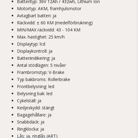
Batterityp: 36V 12Ah / 432wh, Lithium Ion
Motortyp: AKM, framhjulsmotor
Avtagbart batteri: ja
Räckvidd: ± 60 KM (medelförbrukning)
MIN/MAX räckvidd: 43 - 104 KM
Max. hastighet: 25 km/h
Displaytyp: lcd
Displaykontroll: ja
Batteriindikering: ja
Antal stödlägen: 5 nivåer
Frambromstyp: V-Brake
Typ bakbroms: Rollerbrake
Frontbelysning: led
Belysning bak: led
Cykelställ: ja
Kedjeskydd: stängt
Bagagehållare: ja
Snabbdäck: ja
Ringklocka: ja
Lås: ja, ringlås (ART)