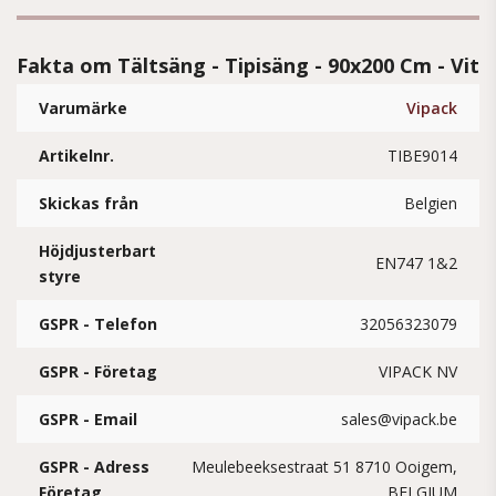
Fakta om Tältsäng - Tipisäng - 90x200 Cm - Vit
Varumärke
Vipack
Artikelnr.
TIBE9014
Skickas från
Belgien
Höjdjusterbart
EN747 1&2
styre
GSPR - Telefon
32056323079
GSPR - Företag
VIPACK NV
GSPR - Email
sales@vipack.be
GSPR - Adress
Meulebeeksestraat 51 8710 Ooigem,
Företag
BELGIUM