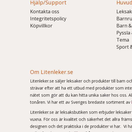
Hjälp/Support
Huvud
Kontakta oss
Leksak
Integritetspolicy
Barnr
Köpvillkor
Barn &
Pyssla
Tema
Sport 
Om Litenleker.se
Litenleker.se säljer leksaker och produkter till barn 
strävar efter att ha ett utbud med produkter som int
nätet som gör att du kan hitta unika saker hos oss. Allt
tonåren. Vi har ett av Sveriges bredaste sortiment av
Litenleker.se är leksaksbutiken som erbjuder leksake
vuxna. För oss är kvalitet och säkerhet det allra frä
designen och det praktiska i de produkter vi har. Vi h