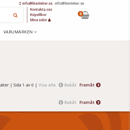
info@litenleker.se
info@litenleker.se
Kontakta oss
0
Köpvillkor
Mina sidor
VARUMÄRKEN
ukter
| Sida 1 av 0 |
Visa alla
Bakåt
Framåt
Bakåt
Framåt