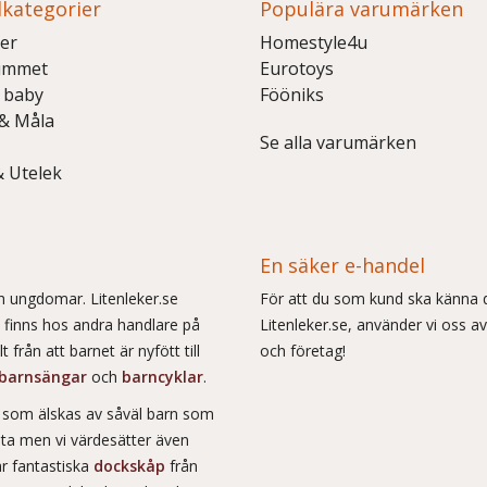
kategorier
Populära varumärken
er
Homestyle4u
ummet
Eurotoys
 baby
Fööniks
 & Måla
Se alla varumärken
& Utelek
En säker e-handel
och ungdomar. Litenleker.se
För att du som kund ska känna d
e finns hos andra handlare på
Litenleker.se, använder vi oss av
 från att barnet är nyfött till
och företag!
barnsängar
och
barncyklar
.
r som älskas av såväl barn som
msta men vi värdesätter även
ar fantastiska
dockskåp
från